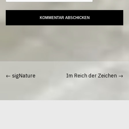
Beitrags-
Navigation
sigNature
Im Reich der Zeichen