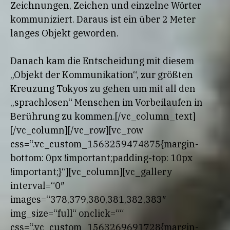
Zeichnungen, Zeichen und einzelne Wörter
kommuniziert. Daraus ist ein über 2 Meter
langes Objekt geworden.
Danach kam die Entscheidung mit diesem
„Objekt der Kommunikation“, zur größten
Kreuzung Tokyos zu gehen um mit all den
„sprachlosen“ Menschen im Vorbeilaufen in
Berührung zu kommen.[/vc_column_text]
[/vc_column][/vc_row][vc_row
css=“.vc_custom_1563259474875{margin-
bottom: 0px !important;padding-top: 10px
!important;}“][vc_column][vc_gallery
interval=“0″
images=“378,379,380,381,382,383″
img_size=“full“ onclick=““
css=“.vc_custom_1563269691728{margin-