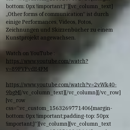
bottom: 0px !important;}“][vc_column_text]
„Other forms of communication“ ist durch
einige Performances, Videos, Fotos,
Zeichnungen und Skizzenbücher zu einem
Kunstprojekt angewachsen.
Watch on YouTube :
https://www.youtube.com/watch?
v=89FVFvdE4FM
https://www.youtube.com/watch?v=2vWk40-
9bgM
[/vc_column_text][/vc_column][/vc_row]
[vc_row
css=“.vc_custom_1563269771406{margin-
bottom: 0px !important;padding-top: 50px
!important;}“][vc_column][vc_column_text