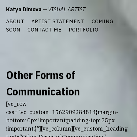
Zum
Katya Dimova
— VISUAL ARTIST
Inhalt
springen
ABOUT
ARTIST STATEMENT
COMING
SOON
CONTACT ME
PORTFOLIO
Other Forms of
Communication
[vc_row
css=“.vc_custom_1562909284814{margin-
bottom: 0px !important;padding-top: 35px
!important;}“][vc_column][vc_custom_heading
text=“Other Forms of Communication“