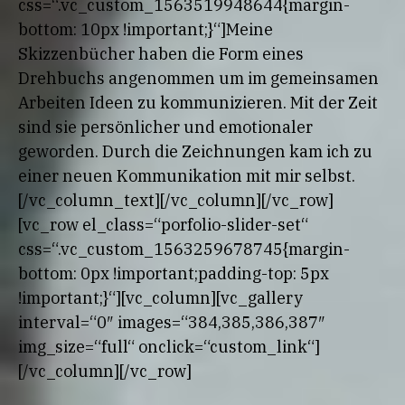
css=“.vc_custom_1563519948644{margin-
bottom: 10px !important;}“]Meine
Skizzenbücher haben die Form eines
Drehbuchs angenommen um im gemeinsamen
Arbeiten Ideen zu kommunizieren. Mit der Zeit
sind sie persönlicher und emotionaler
geworden. Durch die Zeichnungen kam ich zu
einer neuen Kommunikation mit mir selbst.
[/vc_column_text][/vc_column][/vc_row]
[vc_row el_class=“porfolio-slider-set“
css=“.vc_custom_1563259678745{margin-
bottom: 0px !important;padding-top: 5px
!important;}“][vc_column][vc_gallery
interval=“0″ images=“384,385,386,387″
img_size=“full“ onclick=“custom_link“]
[/vc_column][/vc_row]