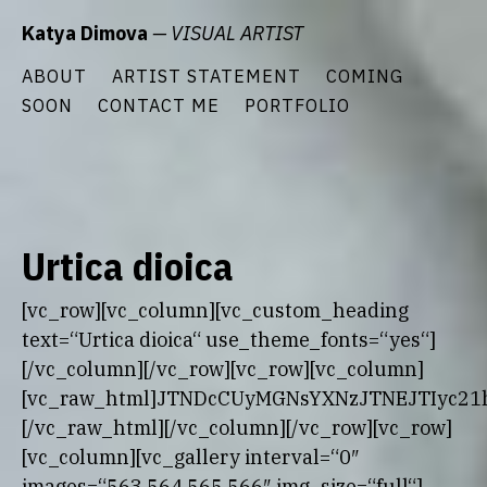
Zum
Katya Dimova
— VISUAL ARTIST
Inhalt
springen
ABOUT
ARTIST STATEMENT
COMING
SOON
CONTACT ME
PORTFOLIO
Urtica dioica
[vc_row][vc_column][vc_custom_heading
text=“Urtica dioica“ use_theme_fonts=“yes“]
[/vc_column][/vc_row][vc_row][vc_column]
[vc_raw_html]JTNDcCUyMGNsYXNzJTNEJTIyc2
[/vc_raw_html][/vc_column][/vc_row][vc_row]
[vc_column][vc_gallery interval=“0″
images=“563,564,565,566″ img_size=“full“]