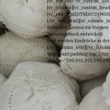
[vc_row css=“.vc_custom_1562
[vc_column][vc_custom_head
[vc_raw_html]JTNDcCUyMG
[/vc_raw_html][vc_column_te
Bedürfnis heraus die Formen 
Naturtagebuch entwickelt.
Dort werden Eindrücke in der
[/vc_column_text][/vc_colum
!important;padding-top: 10px 
images=“590,592,591,593,595,