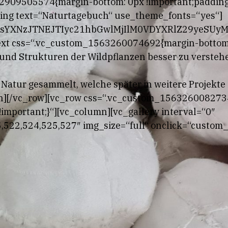
909505574{margin-bottom: 0px !important;padding-t
ing text=“Naturtagebuch“ use_theme_fonts=“yes“]
NsYXNzJTNEJTIyc21hbGwlMjIlM0VDYXRlZ29yeSU
xt css=“.vc_custom_1563260074692{margin-bottom:
und Strukturen der Wildpflanzen besser zu verstehe
 Natur gesammelt, welche später in weitere Projekt
n][/vc_row][vc_row css=“.vc_custom_156326008273
!important;}“][vc_column][vc_gallery interval=“0″
522,524,525,527″ img_size=“full“ onclick=“custom_