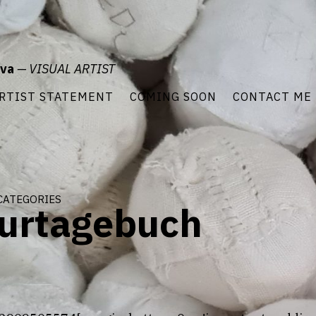
ova
— VISUAL ARTIST
RTIST STATEMENT
COMING SOON
CONTACT ME
O
categories
urtagebuch