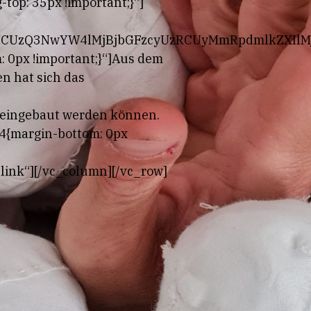
op: 35px !important;}“]
yMCUzQ3NwYW4lMjBjbGFzcyUzRCUyMmRpdmlkZXIl
 0px !important;}“]Aus dem
n hat sich das
e eingebaut werden können.
4{margin-bottom: 0px
link“][/vc_column][/vc_row]